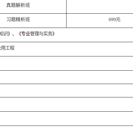
真题解析班
习题精析班
699
元
知识
》、《专业
管理与实务
》
公用工程