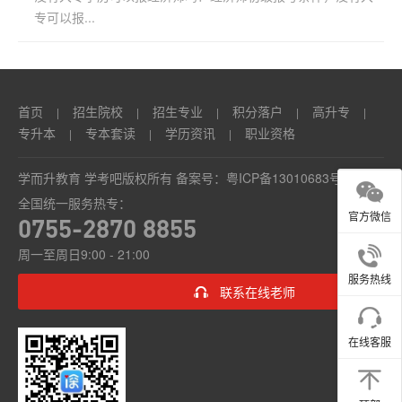
专可以报...
首页
招生院校
招生专业
积分落户
高升专
|
|
|
|
|
专升本
专本套读
学历资讯
职业资格
|
|
|
学而升教育 学考吧版权所有 备案号：
粤ICP备13010683号
全国统一服务热专：
官方微信
0755-2870 8855
周一至周日9:00 - 21:00
服务热线
联系在线老师
在线客服