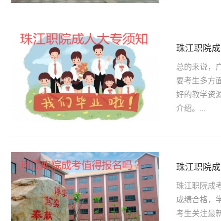
珠江职院成
总的来说，
要考生多方
好的教学资
介绍。...
珠江职院成
珠江职院成
成绩合格，
考生关注最