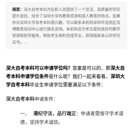
积
摘要：
深大自考本科为在职人员提供了一个灵活、高质量的学历
分
提升途径，结合了深圳大学的教育资源和成人教育的特点。如果
落
你对深圳大学自考本科感兴趣，可以联系本机构深圳市龙岗区浩
博教育培训中心进行报名咨询。本机构会为考生提供良好的教学
户
资源和助学服务，帮助考生顺利完成学业，获得国家承认的学历
证书。...
高
升
深大自考本科可以申请学位吗？
答案是可以的，那
深大自
专
考本科申请学位条
件
是什么呢？我们一起来看看，
深圳大
学自考本科
毕业生申请学位需要满足以下条件：
专
升
深大自考本科
申请条件：
本
一、
遵纪守法，品行端正
：申请者需恪守学术道
德，坚持学术诚信。
专