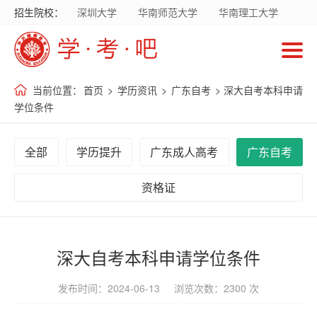
招生院校：
深圳大学
华南师范大学
华南理工大学
首
暨南大学
华南农业大学
广东财经大学
页
广东外语外贸大学
南方医科大学
当前位置：
首页
>
学历资讯
>
广东自考
> 深大自考本科申请
招
学位条件
生
院
全部
学历提升
广东成人高考
广东自考
校
资格证
招
生
专
深大自考本科申请学位条件
业
发布时间：2024-06-13 浏览次数：2300 次