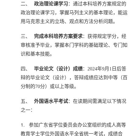
本
二、
政治理论课学习
：通过本科培养方案规定的
套
政治理论课学习，掌握马列主义的基本理论，能运
用马克思主义的立场、观点和方法分析问题。
读
三、
完成本科培养方案要求
：获得规定学分，经
学
审核准予毕业，掌握本门学科的基础理论、专门知
历
识和基本技能。
资
四、
毕业论文（设计）成绩
：2024年9月1日后答
讯
辩的毕业论文（设计），答辩成绩应达到中等（百
分制的70分）或以上等级。
职
业
五、
外国语水平考试
：在读期间需满足以下情况
之一：
资
格
1.
参加广东省学位委员会办公室组织的成人高等
教育学士学位外国语水平全省统一考试，成绩合