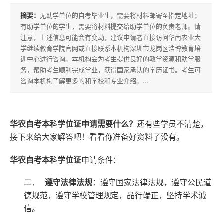
积
摘要：
无助学单位的自考毕业生，需要将材料邮寄至指定地址；
分
有助学单位的学生，需要将材料提交给助学单位的负责老师。请
落
注意，上述信息可能会有变动，建议申请者直接访问华南农业大
学继续教育学院官网或直接联系本机构深圳市龙岗区浩博教育培
户
训中心进行咨询。本机构会为考生提供良好的教学资源和助学服
务，帮助考生顺利完成学业，获得国家承认的学历证书。考生可
咨询本机构了解更多的和学校和专业介绍。...
高
升
专
华农自考本科学位证申请需要什么？
还有些学员不清楚，
接下来给大家解答吧！看看你准备好资料了没有。
专
华农自考本科学位证
申请条件：
升
本
二．
遵守法律法规
：遵守国家法律法规，遵守公民道
德规范，遵守学校管理规定，品行端正，坚持学术诚
信。
专