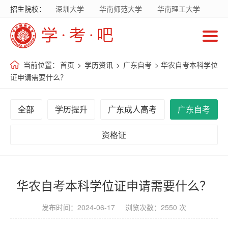
招生院校：
深圳大学
华南师范大学
华南理工大学
首
暨南大学
华南农业大学
广东财经大学
页
广东外语外贸大学
南方医科大学
当前位置：
首页
>
学历资讯
>
广东自考
> 华农自考本科学位
招
证申请需要什么？
生
院
全部
学历提升
广东成人高考
广东自考
校
资格证
招
生
专
华农自考本科学位证申请需要什么？
业
发布时间：2024-06-17 浏览次数：2550 次