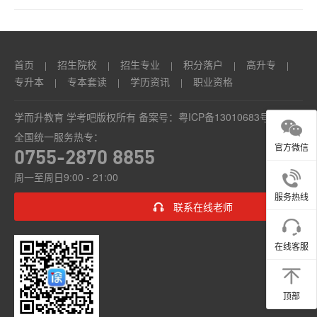
试)...
首页
招生院校
招生专业
积分落户
高升专
|
|
|
|
|
专升本
专本套读
学历资讯
职业资格
|
|
|
学而升教育 学考吧版权所有 备案号：
粤ICP备13010683号
全国统一服务热专：
官方微信
0755-2870 8855
周一至周日9:00 - 21:00
服务热线
联系在线老师
在线客服
顶部