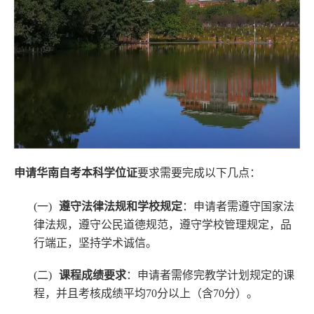
本
套
读
学
历
资
讯
申请华南自考本科学位证
要求需要完成
以下几点：
(一)
遵守法律法规和学校规定
：申请者需遵守国家法
职
律法规，遵守公民道德规范，遵守学校管理规定，品
业
行端正，坚持学术诚信。
资
(二)
课程成绩要求
：申请者需修完教学计划规定的课
格
程，并且考核成绩平均70分以上（含70分）。