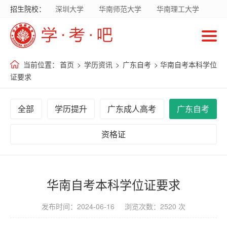
招生院校：
深圳大学
华南师范大学
华南理工大学
首
暨南大学
华南农业大学
广东财经大学
页
广东外语外贸大学
南方医科大学
当前位置：
首页
>
学历资讯
>
广东自考
> 华南自考本科学位
招
证要求
生
院
全部
学历提升
广东成人高考
广东自考
校
资格证
招
生
专
华南自考本科学位证要求
业
发布时间：2024-06-16 浏览次数：2520 次