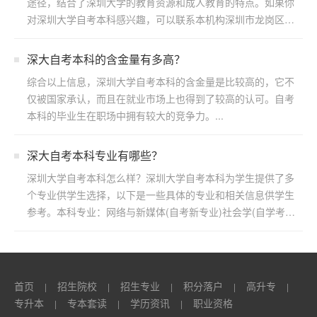
途径，结合了深圳大学的教育资源和成人教育的特点。如果你
对深圳大学自考本科感兴趣，可以联系本机构深圳市龙岗区浩
博教育...
​深大自考本科的含金量有多高？
综合以上信息，深圳大学自考本科的含金量是比较高的，它不
仅被国家承认，而且在就业市场上也得到了较高的认可。自考
本科的毕业生在职场中拥有较大的竞争力。...
深大自考本科专业有哪些？
深圳大学自考本科怎么样？深圳大学自考本科为学生提供了多
个专业供学生选择，以下是一些具体的专业和相关信息供学生
参考。本科专业：网络与新媒体(自考新专业)社会学(自学考
试)...
首页
招生院校
招生专业
积分落户
高升专
|
|
|
|
|
专升本
专本套读
学历资讯
职业资格
|
|
|