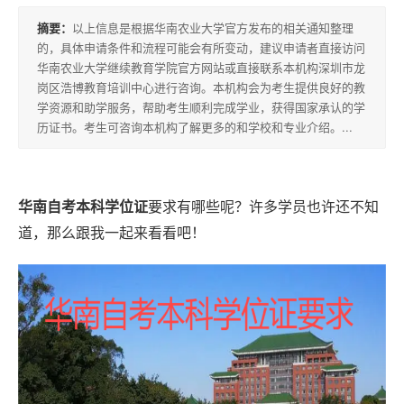
积
摘要：
以上信息是根据华南农业大学官方发布的相关通知整理
分
的，具体申请条件和流程可能会有所变动，建议申请者直接访问
落
华南农业大学继续教育学院官方网站或直接联系本机构深圳市龙
岗区浩博教育培训中心进行咨询。本机构会为考生提供良好的教
户
学资源和助学服务，帮助考生顺利完成学业，获得国家承认的学
历证书。考生可咨询本机构了解更多的和学校和专业介绍。...
高
升
专
华南自考本科学位证
要求有哪些呢？许多学员也许还不知
道，那么跟我一起来看看吧！
专
升
本
专