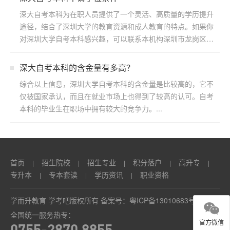
深大自考本科为在职人员提供了一个灵活、高质量的学历提升
途径，结合了深圳大学的教育资源和成人教育的特点。如果你
对深圳大学自考本科感兴趣，可以联系本机构深圳市龙岗区浩
博教育...
​深大自考本科的含金量有多高？
综合以上信息，深圳大学自考本科的含金量是比较高的，它不
仅被国家承认，而且在就业市场上也得到了较高的认可。自考
本科的毕业生在职场中拥有较大的竞争力。...
首页
招生院校
招生专业
积分落户
高升专
|
|
|
|
|
专升本
专本套读
学历资讯
职业资格
|
|
|
学而升教育 学考吧版权所有 备案号：
粤ICP备13010683号
全国统一服务热专：
官方微信
0755-2870 8855