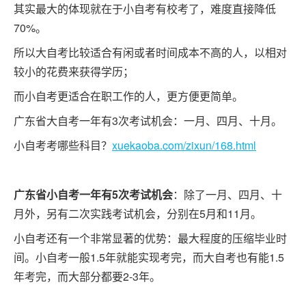
其实最大的体现就在于小自考有校考了，难度直接降低
本
70%。
套
读
所以大自考比较适合有闲或者时间成本不高的人，以相对
较小的花费来获得学历；
而小自考更适合在职工作的人，更方便更简单。
学
历
广东省大自考一年有3次考试机会：一月、四月、十月。
资
小自考考哪些科目？
xuekaoba.com/zixun/168.html
讯
广东省小自考一年有5次考试机会
：除了一月、四月、十
职
月外，另有二次实践考试机会，分别在5月和11月。
业
小自考还有一个非常显著的优势：最大程度的压缩毕业时
资
间。小自考一般1.5年就能实现考完，而大自考也有能1.5
格
年考完，而大部分都要2-3年。