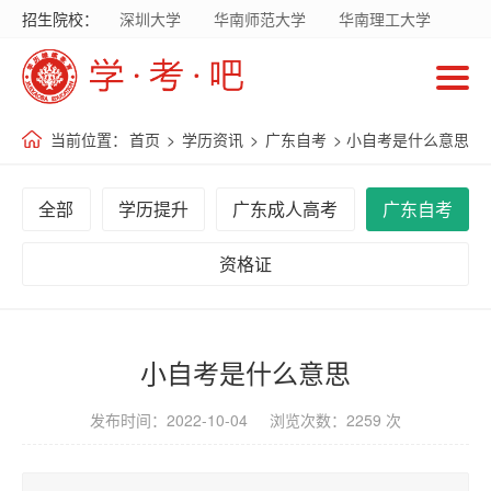
招生院校：
深圳大学
华南师范大学
华南理工大学
首
暨南大学
华南农业大学
广东财经大学
页
广东外语外贸大学
南方医科大学
当前位置：
首页
>
学历资讯
>
广东自考
> 小自考是什么意思
招
生
全部
学历提升
广东成人高考
广东自考
院
校
资格证
招
生
小自考是什么意思
专
发布时间：2022-10-04 浏览次数：2259 次
业