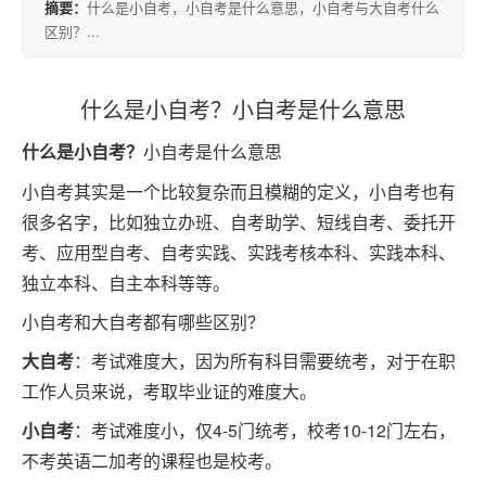
摘要：
什么是小自考，小自考是什么意思，小自考与大自考什么
积
区别？...
分
落
什么是小自考？小自考是什么意思
户
什么是小自考？
小自考是什么意思
高
小自考其实是一个比较复杂而且模糊的定义，小自考也有
升
很多名字，比如独立办班、自考助学、短线自考、委托开
专
考、应用型自考、自考实践、实践考核本科、实践本科、
独立本科、自主本科等等。
小自考和大自考都有哪些区别？
专
升
大自考
：考试难度大，因为所有科目需要统考，对于在职
工作人员来说，考取毕业证的难度大。
本
小自考
：考试难度小，仅4-5门统考，校考10-12门左右，
不考英语二加考的课程也是校考。
专