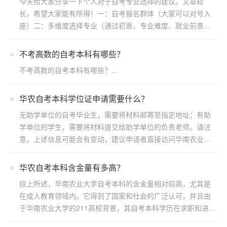
今天给大家分享一下个人对于自考专业选择的建议。文章较
长，希望大家能有所得！一：自考报名群体（大家可以对号入
座）二：多维度选择专业（通过初衷、专业难度、就业前景方
向）三：...
不考高数的自考本科有哪些？
不考高数的自考本科有哪些？...
华农自考本科学位证申请需要什么？
无助学单位的自考毕业生，需要将材料邮寄至指定地址；有助
学单位的学生，需要将材料提交给助学单位的负责老师。请注
意，上述信息可能会有变动，建议申请者直接访问华南农业大
学继续...
华农自考本科含金量有多高？
综上所述，华南农业大学自考本科的含金量相对较高，尤其是
在成人教育领域内。它得到了国家和社会的广泛认可，并且由
于华南农业大学的211高校背景，其自考本科学历在求职和进一
步...