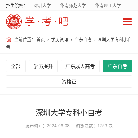
招生院校：
深圳大学
华南师范大学
华南理工大学
首
暨南大学
华南农业大学
广东财经大学
页
广东外语外贸大学
南方医科大学
当前位置：
首页
>
学历资讯
>
广东自考
> 深圳大学专科小自
招
考
生
院
全部
学历提升
广东成人高考
广东自考
校
资格证
招
生
专
深圳大学专科小自考
业
发布时间：2024-06-08 浏览次数：1753 次