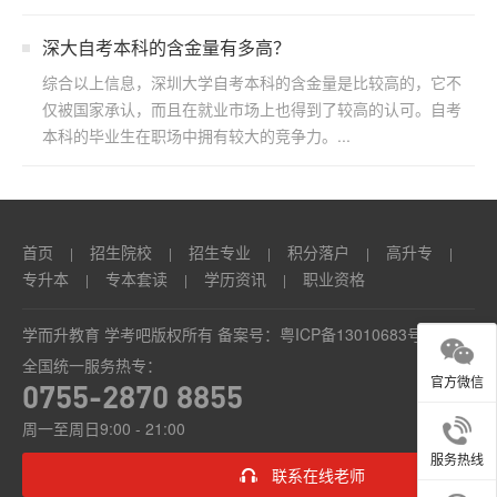
博教育...
​深大自考本科的含金量有多高？
综合以上信息，深圳大学自考本科的含金量是比较高的，它不
仅被国家承认，而且在就业市场上也得到了较高的认可。自考
本科的毕业生在职场中拥有较大的竞争力。...
首页
招生院校
招生专业
积分落户
高升专
|
|
|
|
|
专升本
专本套读
学历资讯
职业资格
|
|
|
学而升教育 学考吧版权所有 备案号：
粤ICP备13010683号
全国统一服务热专：
官方微信
0755-2870 8855
周一至周日9:00 - 21:00
服务热线
联系在线老师